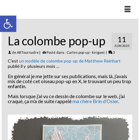
Ouvrir la barre d’outils
La colombe pop-up
11
JUIN 2025
de
ARTournadre
|
Posté dans :
Cartes pop-up - kirigami
|
3
C’est
un modèle de colombe pop-up de Matthew Reinhart
publié il y plusieurs mois …
En général je me jette sur ses publications, mais là, j’avais
mis de coté cet oiseau pop-up en X, le trouvant un peu trop
enfantin.
Mais lorsque j’ai vu ce dessin de colombe sur le web, j’ai
craqué, ça m’a de suite rappelé
ma chère Brin d’Osier
.