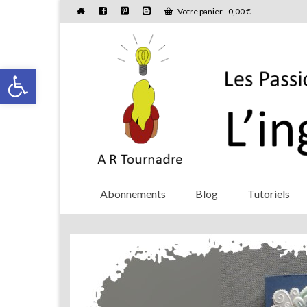
Votre panier
-
0,00
€
Ouvrir la barre d’outils
Abonnements
Blog
Tutoriels