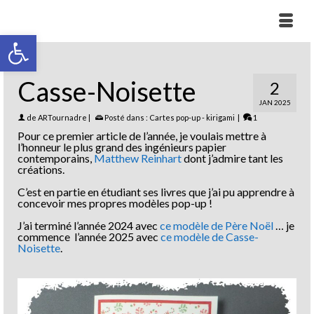
Ouvrir la barre d’outils
Casse-Noisette
2
JAN 2025
de
ARTournadre
|
Posté dans :
Cartes pop-up - kirigami
|
1
Pour ce premier article de l’année, je voulais mettre à
l’honneur le plus grand des ingénieurs papier
contemporains,
Matthew Reinhart
dont j’admire tant les
créations.
C’est en partie en étudiant ses livres que j’ai pu apprendre à
concevoir mes propres modèles pop-up !
J’ai terminé l’année 2024 avec
ce modèle de Père Noël
… je
commence l’année 2025 avec
ce modèle de Casse-
Noisette
.