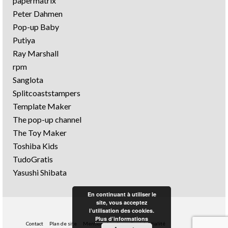
papermatrix
Peter Dahmen
Pop-up Baby
Putiya
Ray Marshall
rpm
Sanglota
Splitcoaststampers
Template Maker
The pop-up channel
The Toy Maker
Toshiba Kids
TudoGratis
Yasushi Shibata
En continuant à utiliser le
site, vous acceptez
l’utilisation des cookies.
Plus d’informations
Contact
Plan de site
Mentions légales
Confidentialité