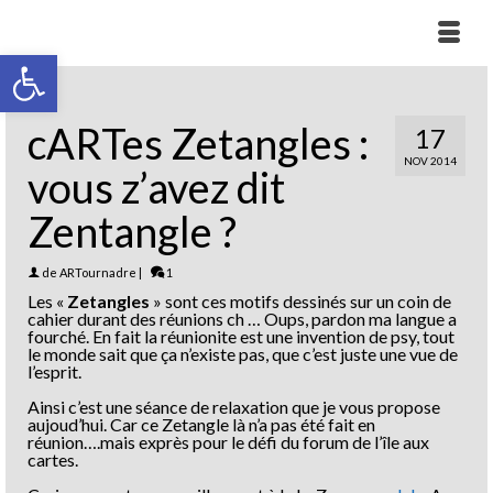
Ouvrir la barre d’outils
cARTes Zetangles :
17
NOV 2014
vous z’avez dit
Zentangle ?
de
ARTournadre
|
1
Les «
Zetangles
» sont ces motifs dessinés sur un coin de
cahier durant des réunions ch … Oups, pardon ma langue a
fourché. En fait la réunionite est une invention de psy, tout
le monde sait que ça n’existe pas, que c’est juste une vue de
l’esprit.
Ainsi c’est une séance de relaxation que je vous propose
aujoud’hui. Car ce Zetangle là n’a pas été fait en
réunion….mais exprès pour le défi du forum de l’île aux
cartes.