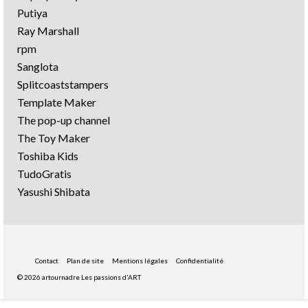
Putiya
Ray Marshall
rpm
Sanglota
Splitcoaststampers
Template Maker
The pop-up channel
The Toy Maker
Toshiba Kids
TudoGratis
Yasushi Shibata
Contact
Plan de site
Mentions légales
Confidentialité
© 2026 artournadre Les passions d'ART