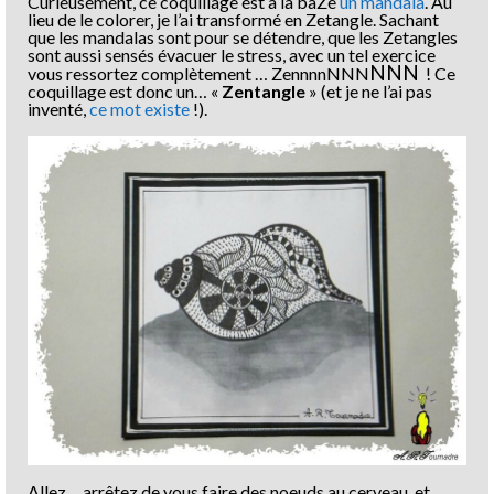
Curieusement, ce coquillage est à la baZe
un mandala
. Au
lieu de le colorer, je l’ai transformé en Zetangle. Sachant
que les mandalas sont pour se détendre, que les Zetangles
sont aussi sensés évacuer le stress, avec un tel exercice
NNN
vous ressortez complètement … ZennnnNNN
! Ce
coquillage est donc un… «
Zentangle
» (et je ne l’ai pas
inventé,
ce mot existe
!).
Allez… arrêtez de vous faire des noeuds au cerveau, et