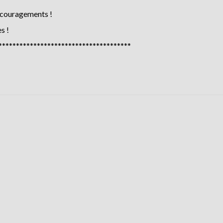
encouragements !
s !
**************************************