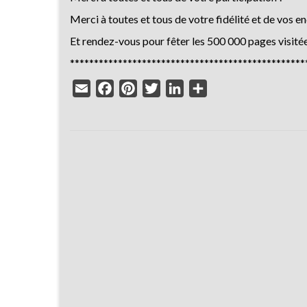
Merci à toutes et tous de votre fidélité et de vos 
Et rendez-vous pour fêter les 500 000 pages visitée
*************************************************
Email
Facebook
Pinterest
Twitter
LinkedIn
Partager