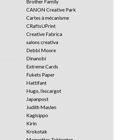
Brother Family
CANON Creative Park
Cartes à mécanisme
CRaftsUPrint
Creative Fabrica
salons creativa
Debbi Moore
Dinanobi
Extreme Cards
Fukets Paper
Hattifant
Hugo, l’escargot
Japanpost
Judith Maslen
Kagisippo
Kirin
Krokotak
Maquettes Tektonten