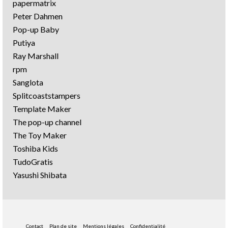
papermatrix
Peter Dahmen
Pop-up Baby
Putiya
Ray Marshall
rpm
Sanglota
Splitcoaststampers
Template Maker
The pop-up channel
The Toy Maker
Toshiba Kids
TudoGratis
Yasushi Shibata
Contact
Plan de site
Mentions légales
Confidentialité