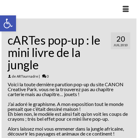
Ouvrir la barre d’outils
cARTes pop-up : le
20
JUIL 2010
mini livre de la
jungle
de
ARTournadre
|
0
Voici la toute dernière parution pop-up du site CANON
Creative Park. vous ne la trouverez pas au chapitre
carterie mais au chapitre… jouets !
J’ai adoré le graphisme. A mon exposition tout le monde
pensait que c’était dessiné maison !
Eh bien non, le modèle est ainsi fait qu’on voit les coups de
crayons ; très bel effet pour ce mini livre pop-up.
Alors laissez moi vous emmener dans la jungle africaine,
découvrir les paysages et animaux de ce continent !