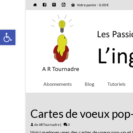
Votre panier
-
0,00
€
Ouvrir la barre d’outils
Abonnements
Blog
Tutoriels
Cartes de voeux pop
de
ARTournadre
|
0
Voici quelques unes des cartes de voeux pop-up et 