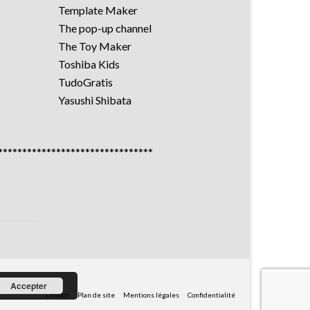
Template Maker
The pop-up channel
The Toy Maker
Toshiba Kids
TudoGratis
Yasushi Shibata
********************************
Accepter
Contact
Plan de site
Mentions légales
Confidentialité