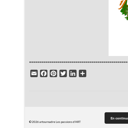
*************************************************
Email
Facebook
Pinterest
Twitter
LinkedIn
Partager
En continuan
© 2026 artournadre Les passions d'ART