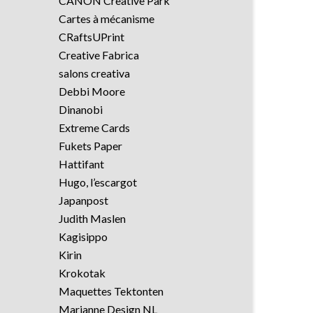
CANON Creative Park
Cartes à mécanisme
CRaftsUPrint
Creative Fabrica
salons creativa
Debbi Moore
Dinanobi
Extreme Cards
Fukets Paper
Hattifant
Hugo, l’escargot
Japanpost
Judith Maslen
Kagisippo
Kirin
Krokotak
Maquettes Tektonten
Marianne Design NL