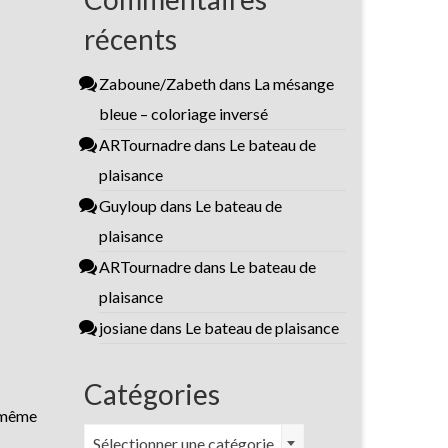
récents
Zaboune/Zabeth
dans
La mésange
bleue – coloriage inversé
ARTournadre
dans
Le bateau de
plaisance
Guyloup
dans
Le bateau de
plaisance
ARTournadre
dans
Le bateau de
plaisance
josiane
dans
Le bateau de plaisance
Catégories
e même
Catégories
Sélectionner une catégorie