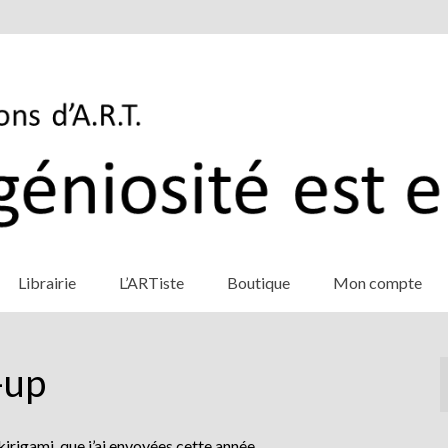
Librairie
L’ARTiste
Boutique
Mon compte
-up
kirigami que j’ai envoyées cette année.