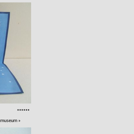
******
r museum »