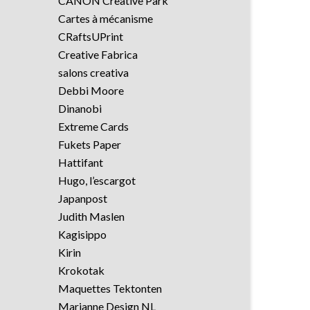
CANON Creative Park
Cartes à mécanisme
CRaftsUPrint
Creative Fabrica
salons creativa
Debbi Moore
Dinanobi
Extreme Cards
Fukets Paper
Hattifant
Hugo, l’escargot
Japanpost
Judith Maslen
Kagisippo
Kirin
Krokotak
Maquettes Tektonten
Marianne Design NL