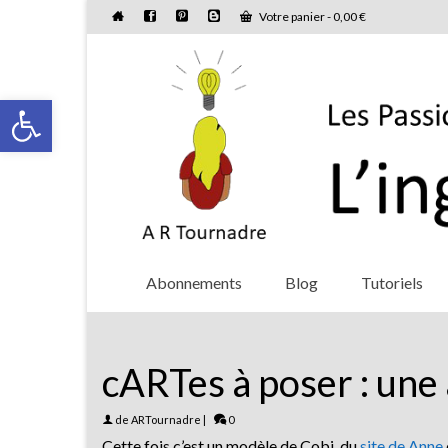
Votre panier
-
0,00
€
Ouvrir la barre d’outils
Abonnements
Blog
Tutoriels
cARTes à poser : une 
de
ARTournadre
|
0
Cette fois c’est un modèle de Cobi, du
site de Anne