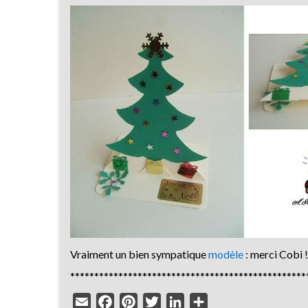
Vraiment un bien sympatique
modèle
: merci Cobi !
*************************************************
Email
Facebook
Pinterest
Twitter
LinkedIn
Partager