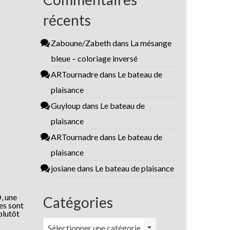
récents
Zaboune/Zabeth
dans
La mésange
bleue – coloriage inversé
ARTournadre
dans
Le bateau de
plaisance
Guyloup
dans
Le bateau de
plaisance
ARTournadre
dans
Le bateau de
plaisance
josiane
dans
Le bateau de plaisance
, une
Catégories
hes sont
plutôt
Catégories
Sélectionner une catégorie