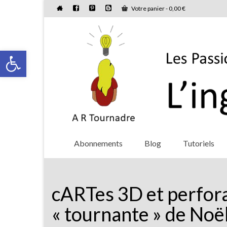
Votre panier
-
0,00
€
Ouvrir la barre d’outils
Abonnements
Blog
Tutoriels
cARTes 3D et perfora
« tournante » de Noë