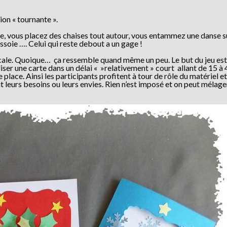
on « tournante ».
e, vous placez des chaises tout autour, vous entammez une danse sur
assoie …. Celui qui reste debout a un gage !
usicale. Quoique… ça ressemble quand même un peu. Le but du jeu est 
aliser une carte dans un délai « »relativement » court allant de 15 à
e place. Ainsi les participants profitent à tour de rôle du matériel e
t leurs besoins ou leurs envies. Rien n’est imposé et on peut mélage