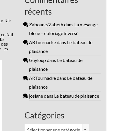
récents
 l’air
Zaboune/Zabeth
dans
La mésange
bleue – coloriage inversé
en fait
 45
ARTournadre
dans
Le bateau de
t des
r les
plaisance
Guyloup
dans
Le bateau de
plaisance
ARTournadre
dans
Le bateau de
plaisance
josiane
dans
Le bateau de plaisance
Catégories
Catégories
Sélectionner une catégorie