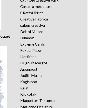
CANON Creative Park
Cartes à mécanisme
CRaftsUPrint
Creative Fabrica
salons creativa
Debbi Moore
bouquet
Dinanobi
Extreme Cards
Fukets Paper
Hattifant
Hugo, l’escargot
Japanpost
Judith Maslen
Kagisippo
Kirin
Krokotak
Maquettes Tektonten
Marianne Design NL