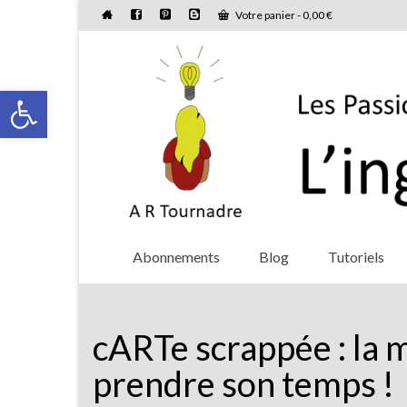
Votre panier
-
0,00
€
Ouvrir la barre d’outils
Abonnements
Blog
Tutoriels
cARTe scrappée : la 
prendre son temps !