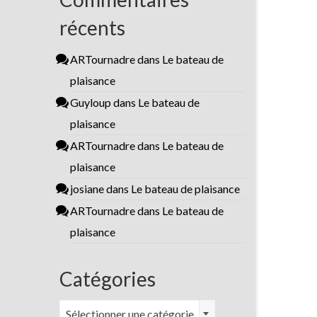
récents
ARTournadre
dans
Le bateau de
plaisance
Guyloup
dans
Le bateau de
plaisance
ARTournadre
dans
Le bateau de
plaisance
josiane
dans
Le bateau de plaisance
ARTournadre
dans
Le bateau de
plaisance
Catégories
Catégories
Sélectionner une catégorie