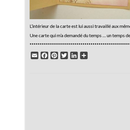
L’intérieur de la carte est lui aussi travaillé aux 
Une carte qui m’a demandé du temps … un temps de 
*************************************************
Email
Facebook
Pinterest
Twitter
LinkedIn
Partager