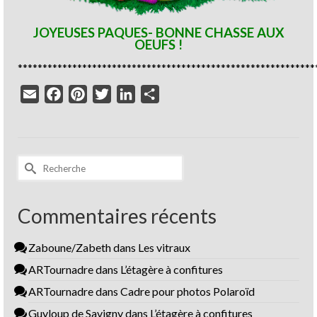
JOYEUSES PAQUES- BONNE CHASSE AUX
OEUFS !
************************************************************
Email
Facebook
Pinterest
Twitter
LinkedIn
Partager
Rechercher :
Commentaires récents
Zaboune/Zabeth
dans
Les vitraux
ARTournadre
dans
L’étagère à confitures
ARTournadre
dans
Cadre pour photos Polaroïd
Guyloup de Savigny
dans
L’étagère à confitures