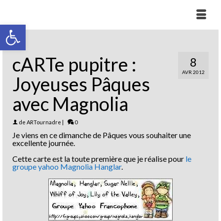
Ouvrir la barre d’outils
cARTe pupitre :
8
AVR 2012
Joyeuses Pâques
avec Magnolia
de
ARTournadre
|
0
Je viens en ce dimanche de Pâques vous souhaiter une
excellente journée.
Cette carte est la toute première que je réalise pour
le
groupe yahoo Magnolia Hanglar
.