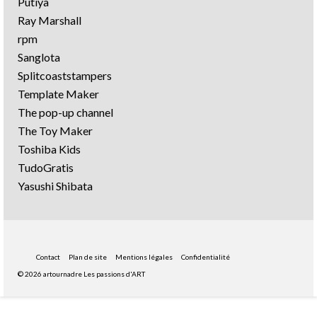
Putiya
Ray Marshall
rpm
Sanglota
Splitcoaststampers
Template Maker
The pop-up channel
The Toy Maker
Toshiba Kids
TudoGratis
Yasushi Shibata
Contact
Plan de site
Mentions légales
Confidentialité
© 2026 artournadre Les passions d'ART