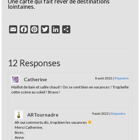
Une carte qui fait rêver de destinations
lointaines.
Email
Facebook
Pinterest
Twitter
LinkedIn
Partager
12 Responses
Catherine
8 août 2022
|
Répondre
Maillot de bain et sable chaud ! On se sent bien en vacances ! Trop belle
cette scène au soleil ! Bravo !
ARTournadre
9 août 2022
|
Répondre
Ah oui comme tu dis, trop bien les vacances
Merci Catherine,
bises,
Anne.