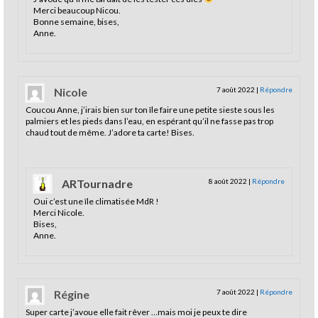
Merci beaucoup Nicou.
Bonne semaine, bises,
Anne.
Nicole
7 août 2022
|
Répondre
Coucou Anne, j’irais bien sur ton île faire une petite sieste sous les
palmiers et les pieds dans l’eau, en espérant qu’il ne fasse pas trop
chaud tout de même. J’adore ta carte! Bises.
ARTournadre
8 août 2022
|
Répondre
Oui c’est une île climatisée MdR !
Merci Nicole.
Bises,
Anne.
Régine
7 août 2022
|
Répondre
Super carte j’avoue elle fait rêver …mais moi je peux te dire