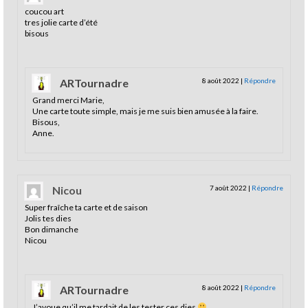
coucou art
tres jolie carte d’été
bisous
ARTournadre
8 août 2022
|
Répondre
Grand merci Marie,
Une carte toute simple, mais je me suis bien amusée à la faire.
Bisous,
Anne.
Nicou
7 août 2022
|
Répondre
Super fraîche ta carte et de saison
Jolis tes dies
Bon dimanche
Nicou
ARTournadre
8 août 2022
|
Répondre
J’avoue qu’il me tardait de les tester ces dies