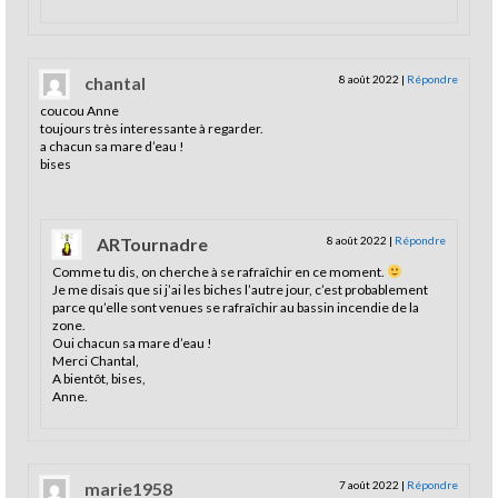
chantal
8 août 2022
|
Répondre
coucou Anne
toujours très interessante à regarder.
a chacun sa mare d’eau !
bises
ARTournadre
8 août 2022
|
Répondre
Comme tu dis, on cherche à se rafraîchir en ce moment.
Je me disais que si j’ai les biches l’autre jour, c’est probablement
parce qu’elle sont venues se rafraîchir au bassin incendie de la
zone.
Oui chacun sa mare d’eau !
Merci Chantal,
A bientôt, bises,
Anne.
marie1958
7 août 2022
|
Répondre