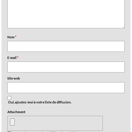
Nom
*
E-mail
*
Site web
Oui, ajoutez-moi à votre liste de diffusion.
Attachment