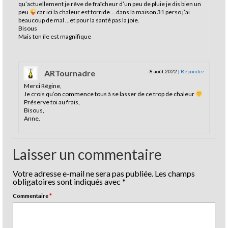
qu’actuellement je rêve de fraîcheur d’un peu de pluie je dis bien un
peu
car ici la chaleur est torride….dans la maison 31 perso j’ai
beaucoup de mal …et pour la santé pas la joie.
Bisous
Mais ton île est magnifique
ARTournadre
8 août 2022
|
Répondre
Merci Régine,
Je crois qu’on commence tous à se lasser de ce trop de chaleur
Préserve toi au frais,
Bisous,
Anne.
Laisser un commentaire
Votre adresse e-mail ne sera pas publiée.
Les champs
obligatoires sont indiqués avec
*
Commentaire
*