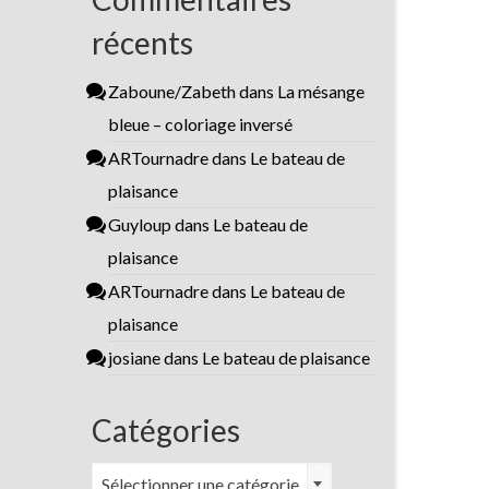
récents
Zaboune/Zabeth
dans
La mésange
bleue – coloriage inversé
ARTournadre
dans
Le bateau de
plaisance
Guyloup
dans
Le bateau de
plaisance
ARTournadre
dans
Le bateau de
plaisance
josiane
dans
Le bateau de plaisance
Catégories
Catégories
Sélectionner une catégorie