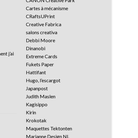
CANON Creative Park
Cartes à mécanisme
CRaftsUPrint
Creative Fabrica
salons creativa
Debbi Moore
Dinanobi
nt j’ai
Extreme Cards
Fukets Paper
Hattifant
Hugo, l’escargot
Japanpost
Judith Maslen
Kagisippo
Kirin
Krokotak
Maquettes Tektonten
Marianne Design NL