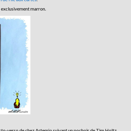
es exclusivement marron.
cto-verso de chez Artemio suivant un pochoir de Tim Holtz.