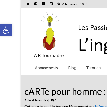
Votre panier
-
0,00
€
Ouvrir la barre d’outils
Abonnements
Blog
Tutoriels
cARTe pour homme : 
de
ARTournadre
|
0
Cette carte est à la base un lift proposé par
le forum