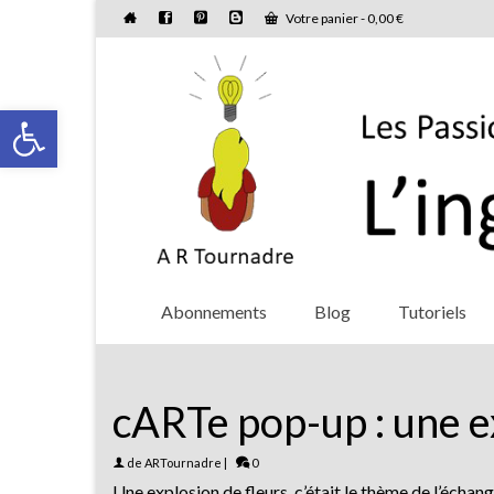
Votre panier
-
0,00
€
Ouvrir la barre d’outils
Abonnements
Blog
Tutoriels
cARTe pop-up : une e
de
ARTournadre
|
0
Une explosion de fleurs, c’était le thème de l’échange