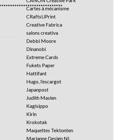
CANON Creative Park
*****************************
Cartes à mécanisme
CRaftsUPrint
Creative Fabrica
salons creativa
Debbi Moore
Dinanobi
Extreme Cards
Fukets Paper
Hattifant
Hugo, l’escargot
Japanpost
Judith Maslen
Kagisippo
Kirin
Krokotak
Maquettes Tektonten
Marianne Design NL