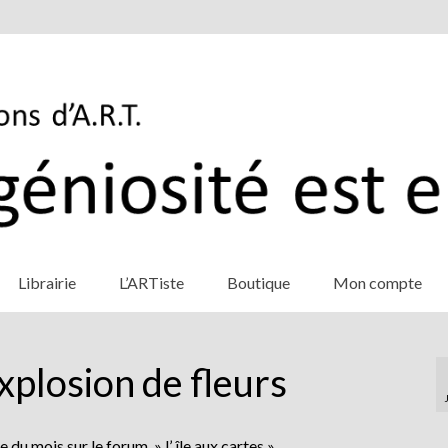
Librairie
L’ARTiste
Boutique
Mon compte
xplosion de fleurs
 du mois sur le forum » l’ île aux cartes ».