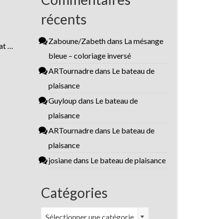
récents
Zaboune/Zabeth
dans
La mésange
at …
bleue – coloriage inversé
ARTournadre
dans
Le bateau de
plaisance
Guyloup
dans
Le bateau de
plaisance
ARTournadre
dans
Le bateau de
plaisance
josiane
dans
Le bateau de plaisance
Catégories
Catégories
Sélectionner une catégorie