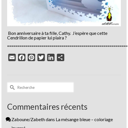
Bon anniversaire à ta fille, Cathy. J’espère que cette
Cendrillon de papier lui plaira ?
************************************************************
Email
Facebook
Pinterest
Twitter
LinkedIn
Partager
Rechercher :
Commentaires récents
Zaboune/Zabeth
dans
La mésange bleue – coloriage
inversé