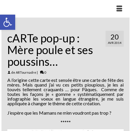
Ouvrir la barre d’outils
cARTe pop-up :
20
AVR 2014
Mère poule et ses
poussins…
de
ARTournadre
|
0
A l’origine cette carte est sensée être une carte de fête des
mères. Mais quand j’ai vu ces petits pioupious, je les ai
touvés tellement craquants … pour Pâques. Comme de
toutes les façons je « gomme » systématiquement par
infographie les voeux en langue étrangère, je me suis
appliquée à changer le thème de cette création.
J’espère que les Mamans ne m’en voudront pas trop ?
*****