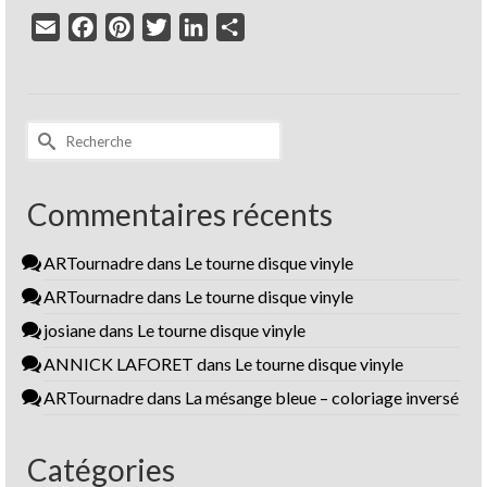
Email
Facebook
Pinterest
Twitter
LinkedIn
Partager
Rechercher :
Commentaires récents
ARTournadre
dans
Le tourne disque vinyle
ARTournadre
dans
Le tourne disque vinyle
josiane
dans
Le tourne disque vinyle
ANNICK LAFORET
dans
Le tourne disque vinyle
ARTournadre
dans
La mésange bleue – coloriage inversé
Catégories