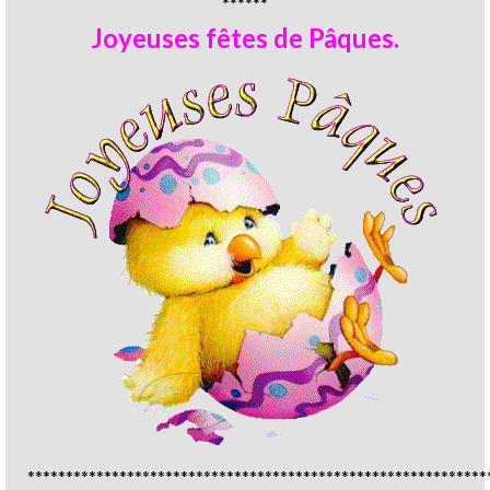
******
Joyeuses fêtes de Pâques.
************************************************************