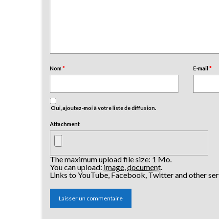
Nom
*
E-mail
*
Oui, ajoutez-moi à votre liste de diffusion.
Attachment
The maximum upload file size: 1 Mo.
You can upload:
image
,
document
.
Links to YouTube, Facebook, Twitter and other ser