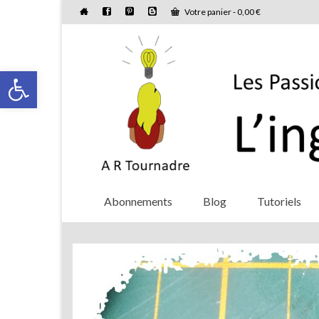
Votre panier
-
0,00
€
Ouvrir la barre d’outils
Abonnements
Blog
Tutoriels