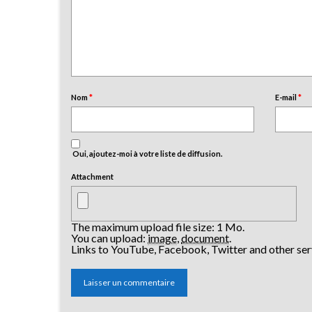
Nom
*
E-mail
*
Oui, ajoutez-moi à votre liste de diffusion.
Attachment
The maximum upload file size: 1 Mo.
You can upload:
image
,
document
.
Links to YouTube, Facebook, Twitter and other ser