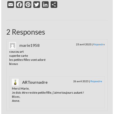
Email
Facebook
Pinterest
Twitter
LinkedIn
Partager
2 Responses
marie1958
23 avril 2023
|
Répondre
coucou art
superbe carte
les petites filles vont adoré
bisous
ARTournadre
26 avril 2023
|
Répondre
Merci Marie,
Je dois être restée petite fille, j’aime toujours autant !
Bises,
Anne.