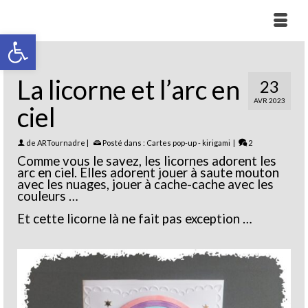
Ouvrir la barre d’outils
La licorne et l’arc en
23
AVR 2023
ciel
de
ARTournadre
|
Posté dans :
Cartes pop-up - kirigami
|
2
Comme vous le savez, les licornes adorent les
arc en ciel. Elles adorent jouer à saute mouton
avec les nuages, jouer à cache-cache avec les
couleurs …
Et cette licorne là ne fait pas exception …