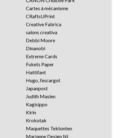
CANON Creative Park
Cartes à mécanisme
CRaftsUPrint
Creative Fabrica
salons creativa
Debbi Moore
Dinanobi
Extreme Cards
Fukets Paper
Hattifant
Hugo, l’escargot
Japanpost
Judith Maslen
Kagisippo
Kirin
Krokotak
Maquettes Tektonten
Marianne Design NL