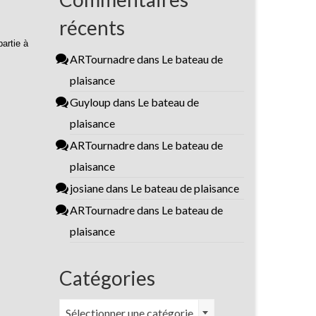
récents
partie à
ARTournadre
dans
Le bateau de
plaisance
Guyloup
dans
Le bateau de
plaisance
ARTournadre
dans
Le bateau de
plaisance
josiane
dans
Le bateau de plaisance
ARTournadre
dans
Le bateau de
plaisance
Catégories
Catégories
Sélectionner une catégorie