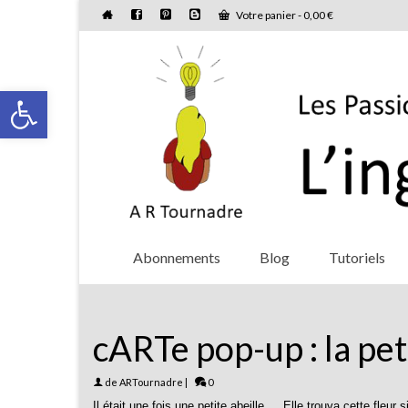
Votre panier
-
0,00
€
Ouvrir la barre d’outils
Abonnements
Blog
Tutoriels
cARTe pop-up : la peti
de
ARTournadre
|
0
Il était une fois une petite abeille…. Elle trouva cette fleur