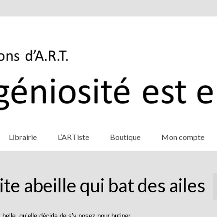
Librairie
L’ARTiste
Boutique
Mon compte
te abeille qui bat des ailes
 si belle, qu’elle décida de s’y posez pour butiner…