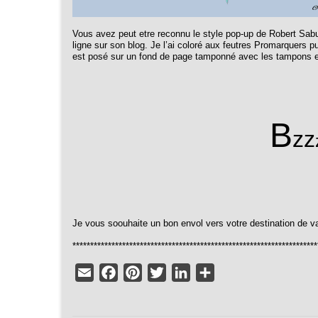
Vous avez peut etre reconnu le style pop-up de Robert Sab
ligne sur son blog. Je l’ai coloré aux feutres Promarquers p
est posé sur un fond de page tamponné avec les tampon
B
zz
Je vous soouhaite un bon envol vers votre destination de va
*********************************************************************
Email
Facebook
Pinterest
Twitter
LinkedIn
Partager