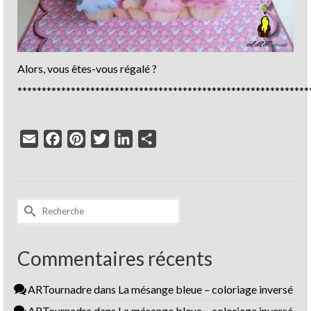
Alors, vous êtes-vous régalé ?
************************************************************
Email
Facebook
Pinterest
Twitter
LinkedIn
Partager
Rechercher :
Commentaires récents
ARTournadre
dans
La mésange bleue – coloriage inversé
ARTournadre
dans
La mésange bleue – coloriage inversé