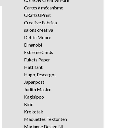
CANON Creative Park
Cartes à mécanisme
CRaftsUPrint
Creative Fabrica
salons creativa
Debbi Moore
Dinanobi
Extreme Cards
Fukets Paper
Hattifant
Hugo, l’escargot
Japanpost
Judith Maslen
Kagisippo
Kirin
Krokotak
Maquettes Tektonten
Marianne Design NL