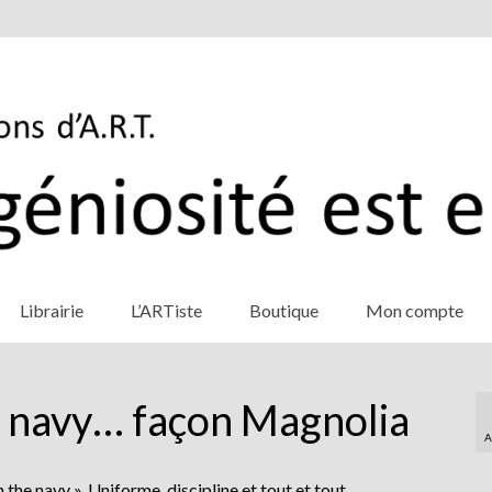
Librairie
L’ARTiste
Boutique
Mon compte
e navy… façon Magnolia
A
in the navy ». Uniforme, discipline et tout et tout…