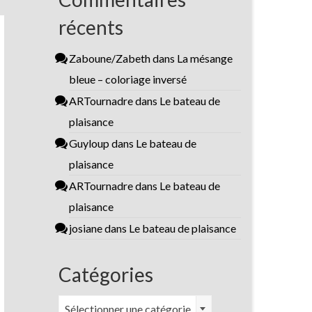
récents
Zaboune/Zabeth
dans
La mésange
bleue – coloriage inversé
ARTournadre
dans
Le bateau de
plaisance
Guyloup
dans
Le bateau de
plaisance
ARTournadre
dans
Le bateau de
plaisance
josiane
dans
Le bateau de plaisance
Catégories
Catégories
Sélectionner une catégorie