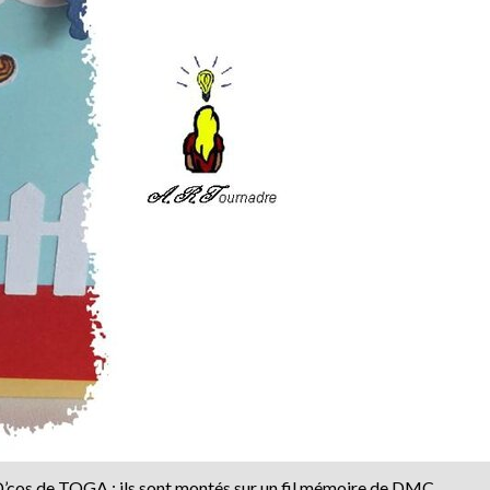
D’cos de TOGA : ils sont montés sur un fil mémoire de DMC.