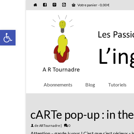
Votre panier
-
0,00
€
Ouvrir la barre d’outils
Abonnements
Blog
Tutoriels
cARTe pop-up : in th
de
ARTournadre
|
0
Attention – garde à vous ! C’est que c’est sérieux « 