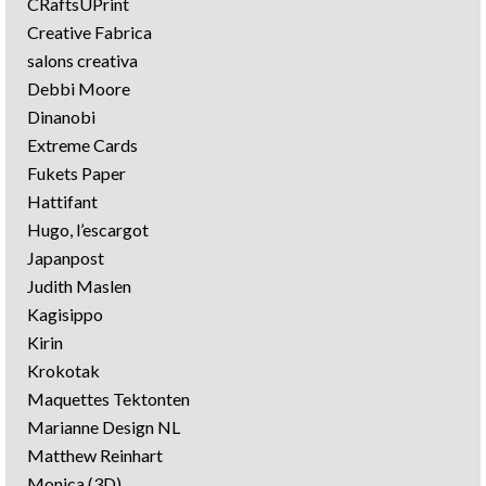
CRaftsUPrint
Creative Fabrica
salons creativa
Debbi Moore
Dinanobi
Extreme Cards
Fukets Paper
Hattifant
Hugo, l’escargot
Japanpost
Judith Maslen
Kagisippo
Kirin
Krokotak
Maquettes Tektonten
Marianne Design NL
Matthew Reinhart
Monica (3D)