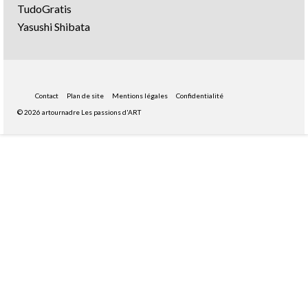
TudoGratis
Yasushi Shibata
Contact
Plan de site
Mentions légales
Confidentialité
© 2026 artournadre Les passions d'ART