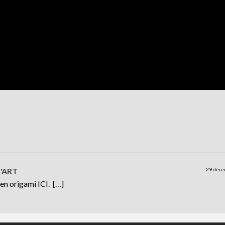
d'ART
29 déc
 en origami ICI. […]