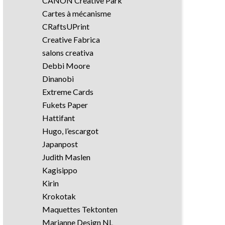
CANON Creative Park
Cartes à mécanisme
CRaftsUPrint
Creative Fabrica
salons creativa
Debbi Moore
Dinanobi
Extreme Cards
Fukets Paper
Hattifant
Hugo, l’escargot
Japanpost
Judith Maslen
Kagisippo
Kirin
Krokotak
Maquettes Tektonten
Marianne Design NL