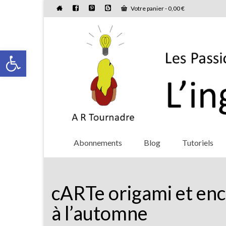
Votre panier
-
0,00
€
Ouvrir la barre d’outils
Abonnements
Blog
Tutoriels
cARTe origami et encr
à l’automne