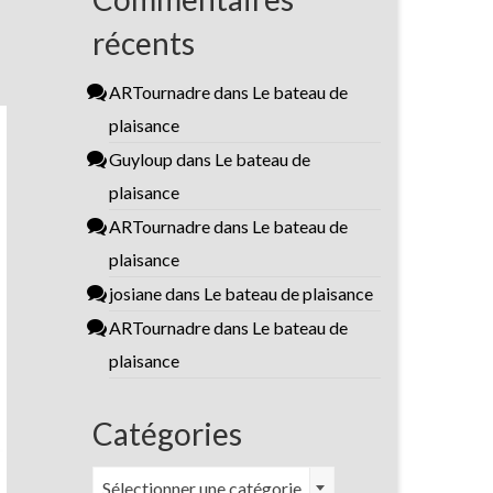
récents
ARTournadre
dans
Le bateau de
plaisance
Guyloup
dans
Le bateau de
plaisance
ARTournadre
dans
Le bateau de
plaisance
josiane
dans
Le bateau de plaisance
ARTournadre
dans
Le bateau de
plaisance
Catégories
Catégories
Sélectionner une catégorie