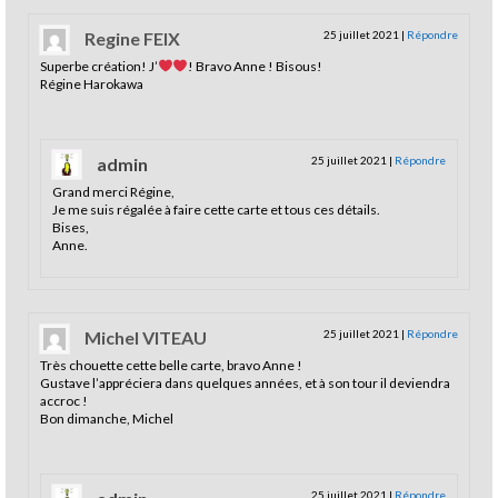
Regine FEIX
25 juillet 2021
|
Répondre
Superbe création! J’
! Bravo Anne ! Bisous!
Régine Harokawa
admin
25 juillet 2021
|
Répondre
Grand merci Régine,
Je me suis régalée à faire cette carte et tous ces détails.
Bises,
Anne.
Michel VITEAU
25 juillet 2021
|
Répondre
Très chouette cette belle carte, bravo Anne !
Gustave l’appréciera dans quelques années, et à son tour il deviendra
accroc !
Bon dimanche, Michel
25 juillet 2021
|
Répondre