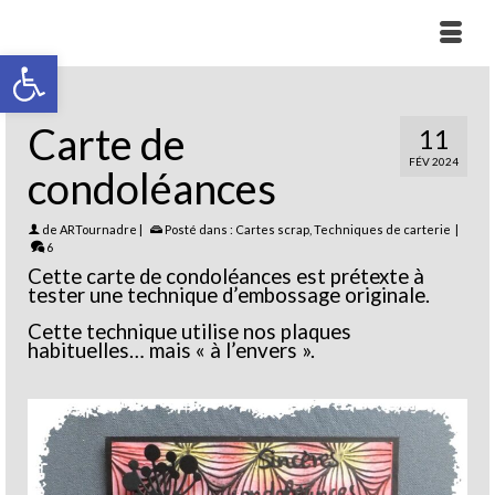
Ouvrir la barre d’outils
Carte de
11
FÉV 2024
condoléances
de
ARTournadre
|
Posté dans :
Cartes scrap
,
Techniques de carterie
|
6
Cette carte de condoléances est prétexte à
tester une technique d’embossage originale.
Cette technique utilise nos plaques
habituelles… mais « à l’envers ».