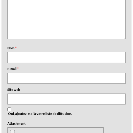
Nom
*
E-mail
*
Site web
Oui, ajoutez-moi à votre liste de diffusion.
Attachment