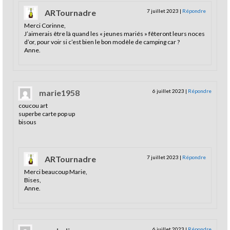
ARTournadre
7 juillet 2023
|
Répondre
Merci Corinne,
J’aimerais être là quand les « jeunes mariés » fêteront leurs noces
d’or, pour voir si c’est bien le bon modèle de camping car ?
Anne.
marie1958
6 juillet 2023
|
Répondre
coucou art
superbe carte pop up
bisous
ARTournadre
7 juillet 2023
|
Répondre
Merci beaucoup Marie,
Bises,
Anne.
6 juillet 2023
|
Répondre