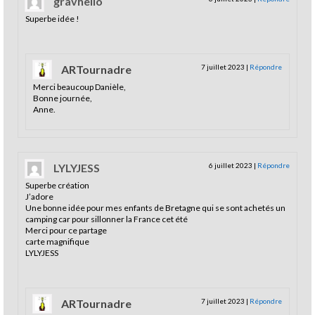
gravhelio
Superbe idée !
ARTournadre
7 juillet 2023
|
Répondre
Merci beaucoup Danièle,
Bonne journée,
Anne.
LYLYJESS
6 juillet 2023
|
Répondre
Superbe création
J’adore
Une bonne idée pour mes enfants de Bretagne qui se sont achetés un
camping car pour sillonner la France cet été
Merci pour ce partage
carte magnifique
LYLYJESS
ARTournadre
7 juillet 2023
|
Répondre