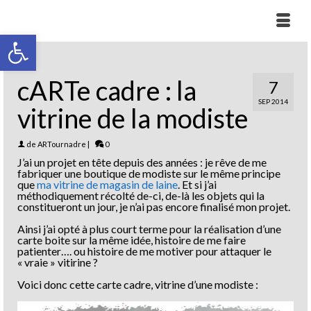
Ouvrir la barre d’outils
cARTe cadre : la
7
SEP 2014
vitrine de la modiste
de
ARTournadre
|
0
J’ai un projet en tête depuis des années : je rêve de me
fabriquer une boutique de modiste sur le même principe
que
ma vitrine de magasin de laine
. Et si j’ai
méthodiquement récolté de-ci, de-là les objets qui la
constitueront un jour, je n’ai pas encore finalisé mon projet.
Ainsi j’ai opté à plus court terme pour la réalisation d’une
carte boite sur la même idée, histoire de me faire
patienter…. ou histoire de me motiver pour attaquer le
« vraie » vitirine ?
Voici donc cette carte cadre, vitrine d’une modiste :