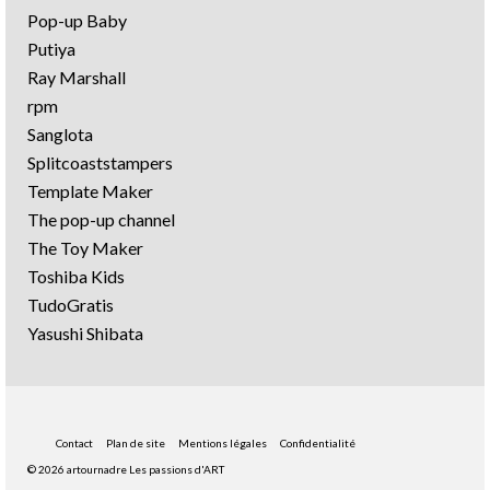
Pop-up Baby
Putiya
Ray Marshall
rpm
Sanglota
Splitcoaststampers
Template Maker
The pop-up channel
The Toy Maker
Toshiba Kids
TudoGratis
Yasushi Shibata
Contact
Plan de site
Mentions légales
Confidentialité
© 2026 artournadre Les passions d'ART