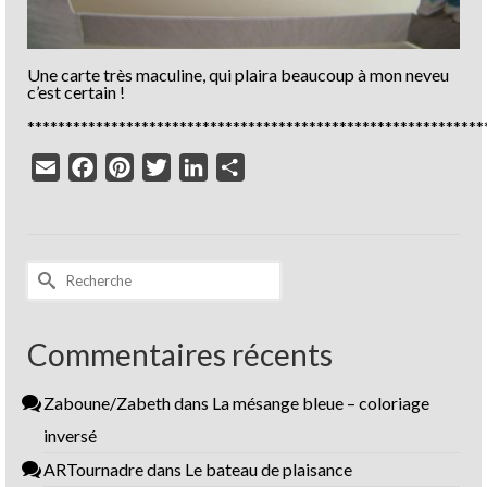
Une carte très maculine, qui plaira beaucoup à mon neveu
c’est certain !
************************************************************
Email
Facebook
Pinterest
Twitter
LinkedIn
Partager
Rechercher :
Commentaires récents
Zaboune/Zabeth
dans
La mésange bleue – coloriage
inversé
ARTournadre
dans
Le bateau de plaisance