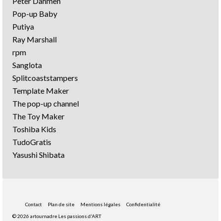
Peter Dahmen
Pop-up Baby
Putiya
Ray Marshall
rpm
Sanglota
Splitcoaststampers
Template Maker
The pop-up channel
The Toy Maker
Toshiba Kids
TudoGratis
Yasushi Shibata
Contact
Plan de site
Mentions légales
Confidentialité
© 2026 artournadre Les passions d'ART