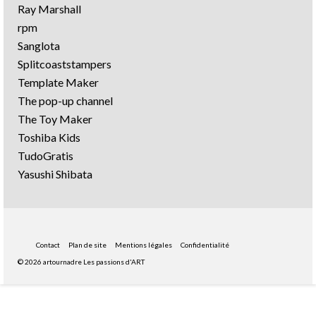
Ray Marshall
rpm
Sanglota
Splitcoaststampers
Template Maker
The pop-up channel
The Toy Maker
Toshiba Kids
TudoGratis
Yasushi Shibata
Contact
Plan de site
Mentions légales
Confidentialité
© 2026 artournadre Les passions d'ART