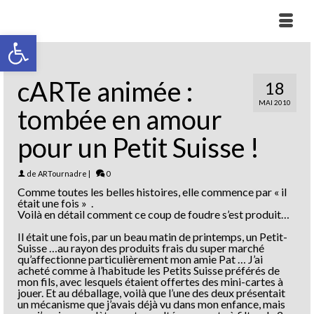
Ouvrir la barre d’outils
cARTe animée :
18
MAI 2010
tombée en amour
pour un Petit Suisse !
de
ARTournadre
|
0
Comme toutes les belles histoires, elle commence par « il
était une fois » .
Voilà en détail comment ce coup de foudre s’est produit…
Il était une fois, par un beau matin de printemps, un Petit-
Suisse …au rayon des produits frais du super marché
qu’affectionne particulièrement mon amie Pat … J’ai
acheté comme à l’habitude les Petits Suisse préférés de
mon fils, avec lesquels étaient offertes des mini-cartes à
jouer. Et au déballage, voilà que l’une des deux présentait
un mécanisme que j’avais déjà vu dans mon enfance, mais