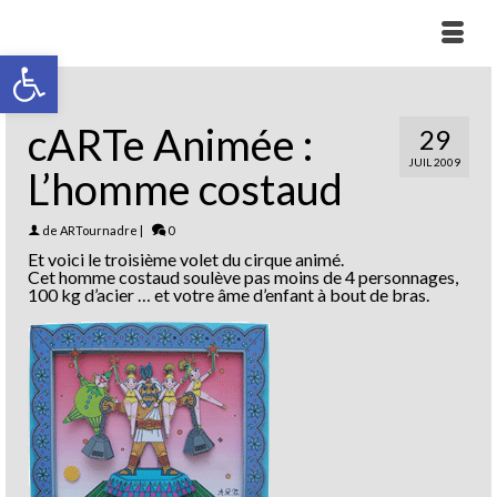
Ouvrir la barre d’outils
cARTe Animée :
29
JUIL 2009
L’homme costaud
de
ARTournadre
|
0
Et voici le troisième volet du cirque animé.
Cet homme costaud soulève pas moins de 4 personnages,
100 kg d’acier … et votre âme d’enfant à bout de bras.