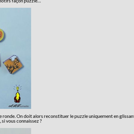
 motifs façon puzzle…
ce ronde. On doit alors reconstituer le puzzle uniquement en glissant
, si vous connaissez ?