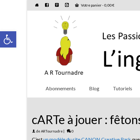
Votre panier
-
0,00
€
Ouvrir la barre d’outils
Abonnements
Blog
Tutoriels
cARTe à jouer : fêto
de
ARTournadre
|
0
C’est
un modèle du site CANON Creative Park
que 