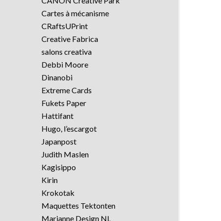
CANON Creative Park
Cartes à mécanisme
CRaftsUPrint
Creative Fabrica
salons creativa
Debbi Moore
Dinanobi
Extreme Cards
Fukets Paper
Hattifant
Hugo, l’escargot
Japanpost
Judith Maslen
Kagisippo
Kirin
Krokotak
Maquettes Tektonten
Marianne Design NL