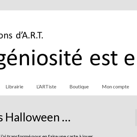
Librairie
L’ARTiste
Boutique
Mon compte
ns Halloween …
j’ai transformé pour en faire une carte à jouer.