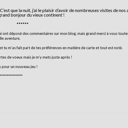
st que la nuit, j’ai le plaisir d’avoir de nombreuses visites de nos 
grand bonjour du vieux continent !
******
ui ont déposé des commentaires sur mon blog, mais grand merci à vous toutes
le aventure.
 tu m’as fait part de tes préférences en matière de carte et tout est noté.
rtes de voeux mais je m’y mets juste après !
 pour un nouveau jeu !
*****************