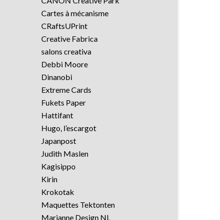
CANON Creative Park
Cartes à mécanisme
CRaftsUPrint
Creative Fabrica
salons creativa
Debbi Moore
Dinanobi
Extreme Cards
Fukets Paper
Hattifant
Hugo, l’escargot
Japanpost
Judith Maslen
Kagisippo
Kirin
Krokotak
Maquettes Tektonten
Marianne Design NL