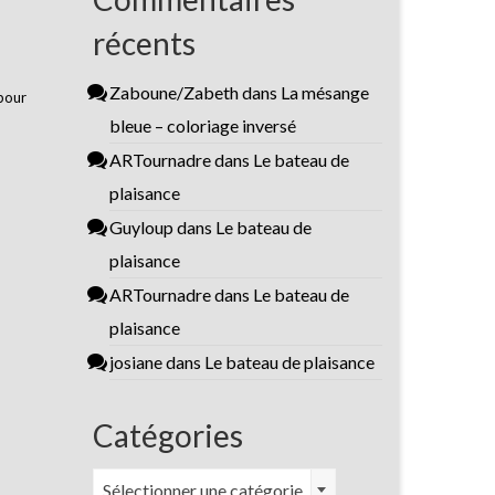
récents
Zaboune/Zabeth
dans
La mésange
 pour
bleue – coloriage inversé
ARTournadre
dans
Le bateau de
plaisance
Guyloup
dans
Le bateau de
plaisance
ARTournadre
dans
Le bateau de
plaisance
josiane
dans
Le bateau de plaisance
Catégories
Catégories
Sélectionner une catégorie