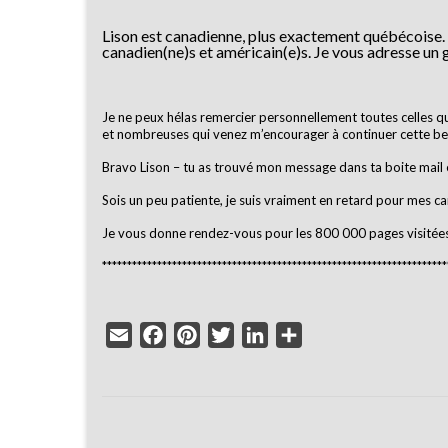
Lison est canadienne, plus exactement québécoise. C’e
canadien(ne)s et américain(e)s. Je vous adresse un 
Je ne peux hélas remercier personnellement toutes celles q
et nombreuses qui venez m’encourager à continuer cette bel
Bravo Lison – tu as trouvé mon message dans ta boite mail et
Sois un peu patiente, je suis vraiment en retard pour mes ca
Je vous donne rendez-vous pour les 800 000 pages visitées
********************************************************************
Email
Facebook
Pinterest
Twitter
LinkedIn
Partager