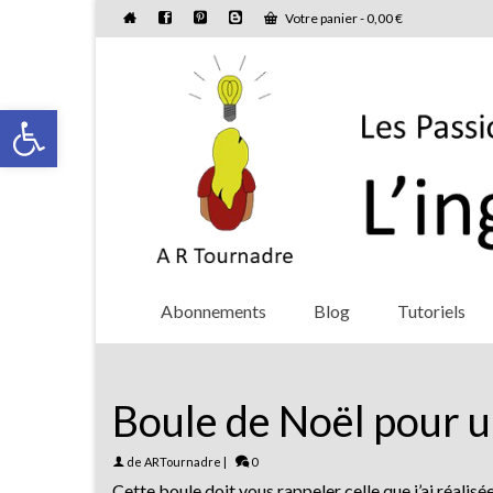
Votre panier
-
0,00
€
Ouvrir la barre d’outils
Abonnements
Blog
Tutoriels
Boule de Noël pour 
de
ARTournadre
|
0
Cette boule doit vous rappeler celle que j’ai réalis