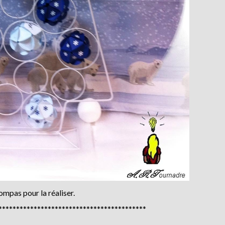
ompas pour la réaliser.
******************************************