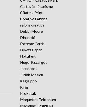
CANON Creative Park
Cartes à mécanisme
CRaftsUPrint
Creative Fabrica
salons creativa
Debbi Moore
Dinanobi
Extreme Cards
Fukets Paper
Hattifant
Hugo, l’escargot
Japanpost
Judith Maslen
Kagisippo
Kirin
Krokotak
Maquettes Tektonten
Marianne Design NL