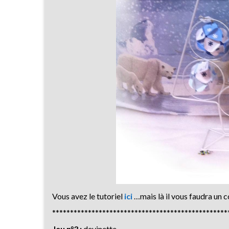
Vous avez le tutoriel
ici
…mais là il vous faudra un c
*************************************************
Jeu n°3 :
devinette