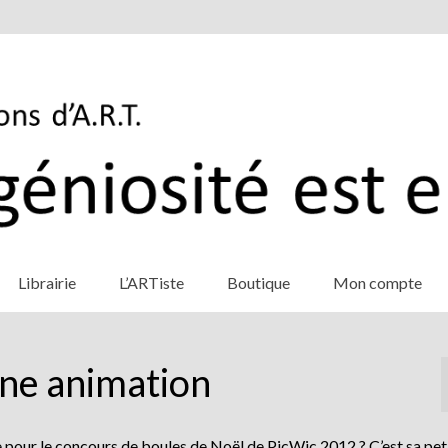
Librairie
L’ARTiste
Boutique
Mon compte
une animation
ée pour le concours de boules de Noël de PicWic 2012 ? C’est sa pet