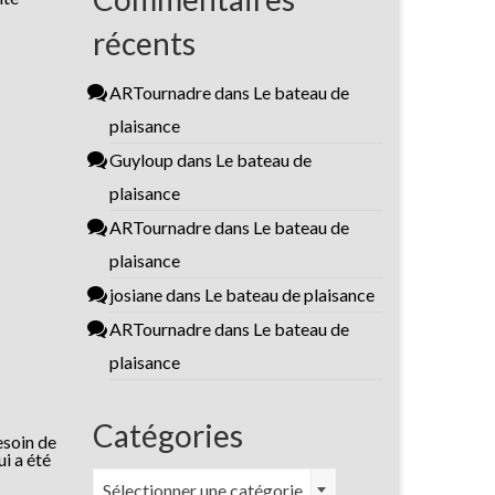
récents
ARTournadre
dans
Le bateau de
plaisance
Guyloup
dans
Le bateau de
plaisance
ARTournadre
dans
Le bateau de
plaisance
josiane
dans
Le bateau de plaisance
ARTournadre
dans
Le bateau de
plaisance
Catégories
esoin de
ui a été
Catégories
Sélectionner une catégorie