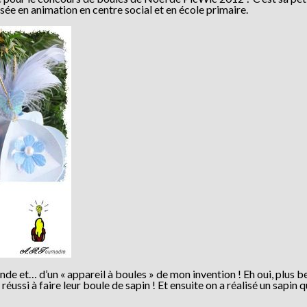
e en animation en centre social et en école primaire.
ronde et… d’un « appareil à boules » de mon invention ! Eh oui, plus b
ussi à faire leur boule de sapin ! Et ensuite on a réalisé un sapin q