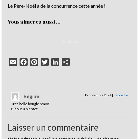
Le Père-Noël a de la concurrence cette année !
Vous aimerez aussi ...
Email
Facebook
Pinterest
Twitter
LinkedIn
Partager
Régine
19 novembre 2024
|
Répondre
Très belle bougie bravo
Bisous a bientôt.
Laisser un commentaire
Votre adresse e-mail ne sera pas publiée.
Les champs