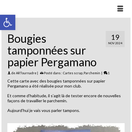
Ouvrir la barre d’outils
Bougies
19
NOV 2024
tamponnées sur
papier Pergamano
de
ARTournadre
|
Posté dans :
Cartes scrap
,
Parchemin
|
1
Cette carte avec des bougies tamponnées sur papier
Pergamano a été réalisée pour mon club.
Et comme d’habitude, il s’agit là de tester encore de nouvelles
façons de travailler le parchemin.
Aujourd’hui je vais vous parler tampons.