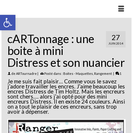
Ouvrir la barre d’outils
cARTonnage : une
27
JUIN 2014
boite à mini
Distress et son nuancier
de
ARTournadre
|
Posté dans :
Boites - Maquettes
,
Rangement
|
1
Je me suis fait plaisir… Comme vous le savez
j’adore travailler les encres. J’aime beaucoup les
encres Distress de Tim Holtz. Mais les encreurs
sont chers…. alors j’ai opté pour des mini
encreurs Distress. Il en existe 24 couleurs. Ainsi
on a tout le plaisir de ces encreurs, sans trop
avoir à dépenser.