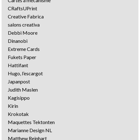
Cartes à mécanisme
CRaftsUPrint
Creative Fabrica
salons creativa
Debbi Moore
Dinanobi
Extreme Cards
Fukets Paper
Hattifant
Hugo, l’escargot
Japanpost
Judith Maslen
Kagisippo
Kirin
Krokotak
Maquettes Tektonten
Marianne Design NL
Matthew Reinhart