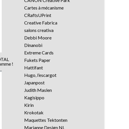
CANON Creative Park
Cartes à mécanisme
CRaftsUPrint
Creative Fabrica
salons creativa
Debbi Moore
Dinanobi
Extreme Cards
TOTAL
Fukets Paper
homme !
Hattifant
Hugo, l’escargot
Japanpost
Judith Maslen
Kagisippo
Kirin
Krokotak
Maquettes Tektonten
Marianne Design NL