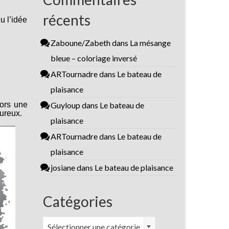
récents
u l’idée
Zaboune/Zabeth
dans
La mésange
bleue – coloriage inversé
ARTournadre
dans
Le bateau de
plaisance
lors une
Guyloup
dans
Le bateau de
ureux.
plaisance
ARTournadre
dans
Le bateau de
plaisance
josiane
dans
Le bateau de plaisance
Catégories
Catégories
Sélectionner une catégorie