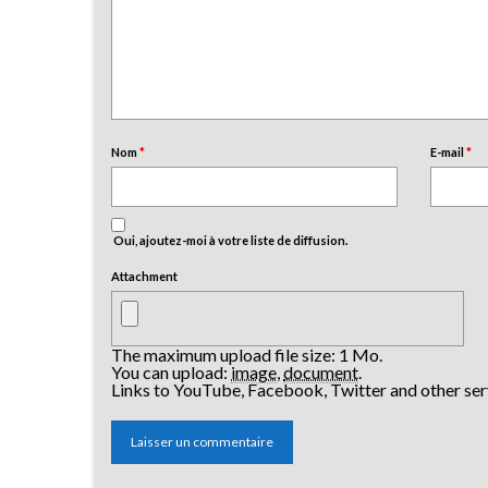
Nom
*
E-mail
*
Oui, ajoutez-moi à votre liste de diffusion.
Attachment
The maximum upload file size: 1 Mo.
You can upload:
image
,
document
.
Links to YouTube, Facebook, Twitter and other ser