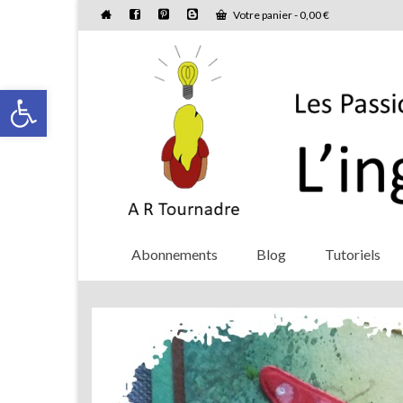
Votre panier
-
0,00
€
Ouvrir la barre d’outils
Abonnements
Blog
Tutoriels