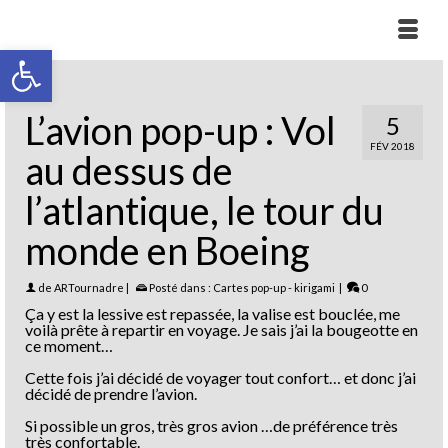
Ouvrir la barre d’outils
L’avion pop-up : Vol
5
FÉV 2018
au dessus de
l’atlantique, le tour du
monde en Boeing
de
ARTournadre
|
Posté dans :
Cartes pop-up - kirigami
|
0
Ça y est la lessive est repassée, la valise est bouclée, me
voilà prête à repartir en voyage. Je sais j’ai la bougeotte en
ce moment…
Cette fois j’ai décidé de voyager tout confort… et donc j’ai
décidé de prendre l’avion.
Si possible un gros, très gros avion …de préférence très
très confortable.