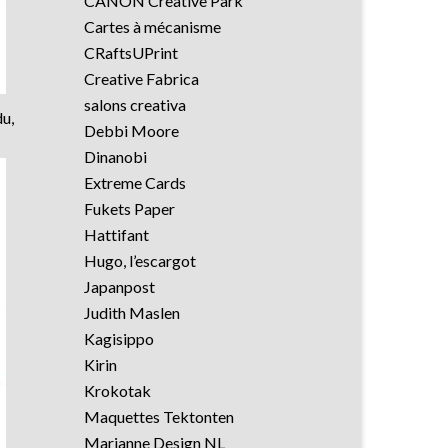
CANON Creative Park
Cartes à mécanisme
CRaftsUPrint
Creative Fabrica
salons creativa
du,
Debbi Moore
Dinanobi
Extreme Cards
Fukets Paper
Hattifant
Hugo, l’escargot
Japanpost
Judith Maslen
Kagisippo
Kirin
Krokotak
Maquettes Tektonten
Marianne Design NL