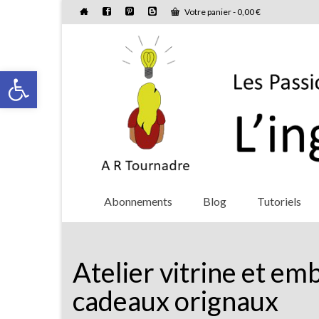
Votre panier
-
0,00
€
Ouvrir la barre d’outils
Abonnements
Blog
Tutoriels
Atelier vitrine et em
cadeaux orignaux