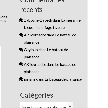
récents
à des
Zaboune/Zabeth
dans
La mésange
deaux
bleue – coloriage inversé
ARTournadre
dans
Le bateau de
plaisance
Guyloup
dans
Le bateau de
plaisance
ARTournadre
dans
Le bateau de
plaisance
josiane
dans
Le bateau de plaisance
Catégories
Catégories
Sélectionner une catégorie