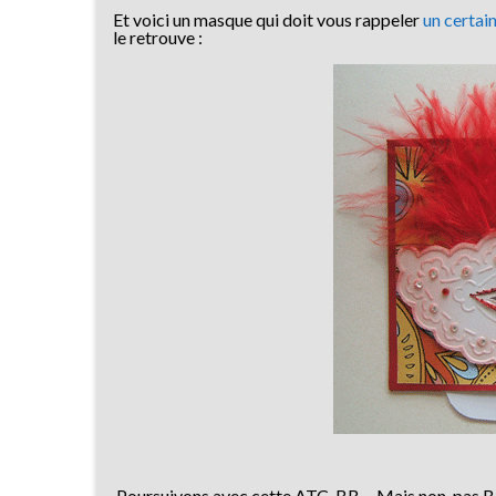
Et voici un masque qui doit vous rappeler
un certain
le retrouve :
Poursuivons avec cette ATC BB… Mais non, pas Bébé…