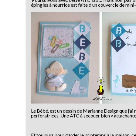
épingles à nourrice est faite d’un couvercle de min
Le Bébé, est un dessin de Marianne Design que j’ai
perforatrices. Une ATC à secouer bien « attachante
Et toujours pour garder le printemps à la maison, 