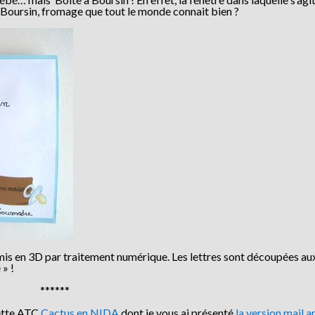
i-Boursin, fromage que tout le monde connait bien ?
 mis en 3D par traitement numérique. Les lettres sont découpées au
 » !
******
cette ATC
Cactus en NIDA
dont je vous ai présenté
la version mail a