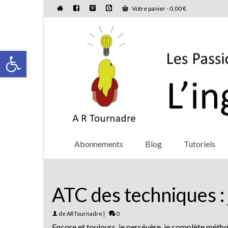
Votre panier
-
0,00
€
Ouvrir la barre d’outils
Abonnements
Blog
Tutoriels
ATC des techniques : 
de
ARTournadre
|
0
Encore et toujours, je persévère, je complète métho