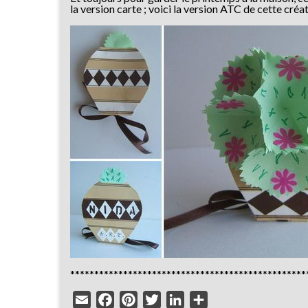
la version carte ; voici la version ATC de cette créa
*************************************************
Email
Facebook
Pinterest
Twitter
LinkedIn
Partager