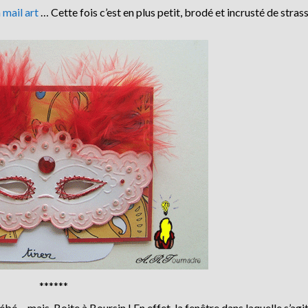
 mail art
… Cette fois c’est en plus petit, brodé et incrusté de stras
******
 mais Boite à Boursin ! En effet, la fenêtre dans laquelle s’agit