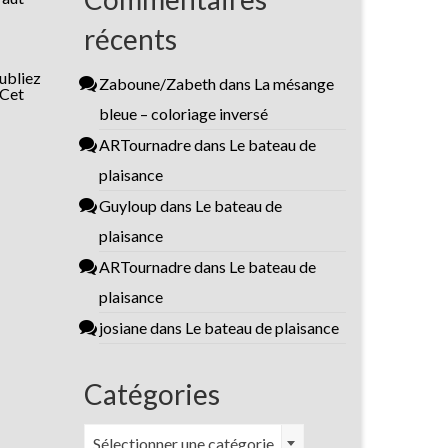
récents
oubliez
Zaboune/Zabeth
dans
La mésange
 Cet
bleue – coloriage inversé
ARTournadre
dans
Le bateau de
plaisance
Guyloup
dans
Le bateau de
plaisance
ARTournadre
dans
Le bateau de
plaisance
josiane
dans
Le bateau de plaisance
Catégories
Catégories
Sélectionner une catégorie