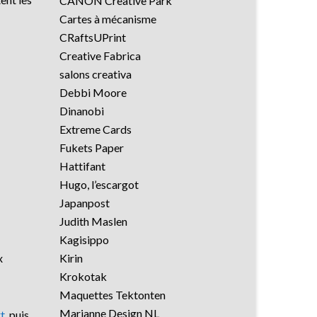
CANON Creative Park
Cartes à mécanisme
CRaftsUPrint
Creative Fabrica
salons creativa
Debbi Moore
Dinanobi
Extreme Cards
Fukets Paper
Hattifant
Hugo, l’escargot
Japanpost
Judith Maslen
Kagisippo
x
Kirin
Krokotak
Maquettes Tektonten
Marianne Design NL
rt
, puis