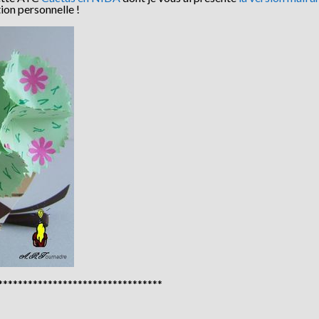
tion personnelle !
*********************************