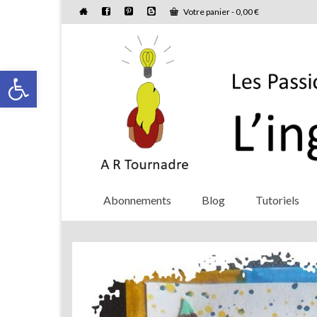
Votre panier
-
0,00
€
Ouvrir la barre d’outils
Abonnements
Blog
Tutoriels