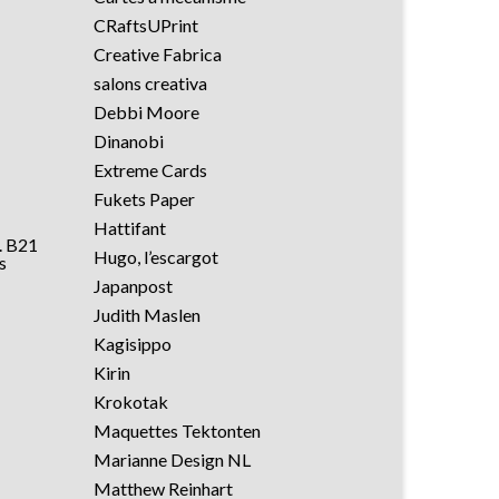
CRaftsUPrint
Creative Fabrica
salons creativa
Debbi Moore
Dinanobi
Extreme Cards
Fukets Paper
Hattifant
f. B21
Hugo, l’escargot
s
Japanpost
Judith Maslen
Kagisippo
Kirin
Krokotak
Maquettes Tektonten
Marianne Design NL
Matthew Reinhart