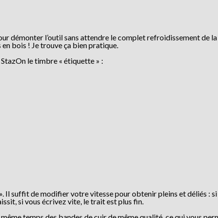
our démonter l’outil sans attendre le complet refroidissement de la
s en bois ! Je trouve ça bien pratique.
StazOn le timbre « étiquette » :
». Il suffit de modifier votre vitesse pour obtenir pleins et déliés : s
sit, si vous écrivez vite, le trait est plus fin.
n même temps des bandes de cuir de même qualité, ce qui vous per