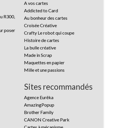
A vos cartes
Addicted to Card
ou R300,
Au bonheur des cartes
Croisée Créative
ur poser
Crafty Le robot qui coupe
Histoire de cartes
La bulle créative
Made in Scrap
Maquettes en papier
Mille et une passions
Sites recommandés
Agence Eurêka
AmazingPopup
Brother Family
CANON Creative Park
Cartes à mécanisme