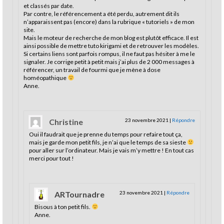
et classés par date.
Par contre, le référencement a été perdu, autrement dit ils
n’apparaissent pas (encore) dans la rubrique « tutoriels » de mon
site.
Mais le moteur de recherche de mon blog est plutôt efficace. Il est
ainsi possible de mettre tuto kirigami et de retrouver les modèles.
Si certains liens sont parfois rompus, il ne faut pas hésiter à me le
signaler. Je corrige petit à petit mais j’ai plus de 2 000 messages à
référencer, un travail de fourmi que je mène à dose
homéopathique
Anne.
Christine
23 novembre 2021
|
Répondre
Oui il faudrait que je prenne du temps pour refaire tout ça,
mais je garde mon petit fils, je n’ai que le temps de sa sieste
pour aller sur l’ordinateur. Mais je vais m’y mettre ! En tout cas
merci pour tout !
ARTournadre
23 novembre 2021
|
Répondre
Bisous à ton petit fils.
Anne.