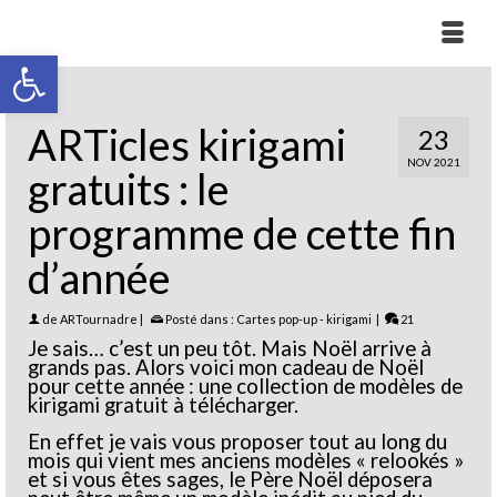
Ouvrir la barre d’outils
ARTicles kirigami
23
NOV 2021
gratuits : le
programme de cette fin
d’année
de
ARTournadre
|
Posté dans :
Cartes pop-up - kirigami
|
21
Je sais… c’est un peu tôt. Mais Noël arrive à
grands pas. Alors voici mon cadeau de Noël
pour cette année : une collection de modèles de
kirigami gratuit à télécharger.
En effet je vais vous proposer tout au long du
mois qui vient mes anciens modèles « relookés »
et si vous êtes sages, le Père Noël déposera