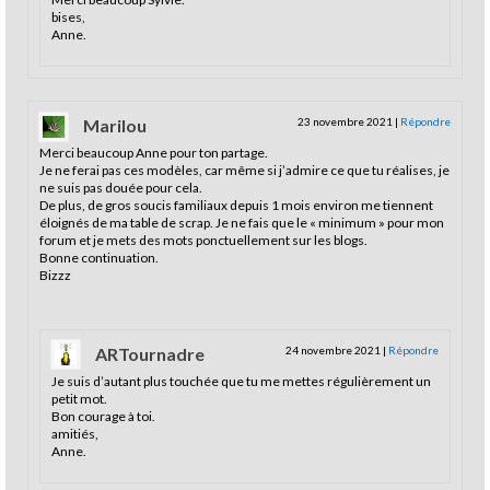
bises,
Anne.
Marilou
23 novembre 2021
|
Répondre
Merci beaucoup Anne pour ton partage.
Je ne ferai pas ces modèles, car même si j’admire ce que tu réalises, je
ne suis pas douée pour cela.
De plus, de gros soucis familiaux depuis 1 mois environ me tiennent
éloignés de ma table de scrap. Je ne fais que le « minimum » pour mon
forum et je mets des mots ponctuellement sur les blogs.
Bonne continuation.
Bizzz
ARTournadre
24 novembre 2021
|
Répondre
Je suis d’autant plus touchée que tu me mettes régulièrement un
petit mot.
Bon courage à toi.
amitiés,
Anne.