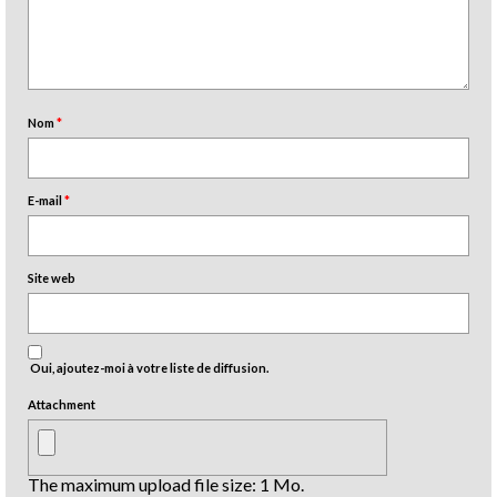
Nom
*
E-mail
*
Site web
Oui, ajoutez-moi à votre liste de diffusion.
Attachment
The maximum upload file size: 1 Mo.