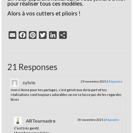
pour réaliser tous ces modèles.
Alors à vos cutters et plioirs !
Email
Facebook
Pinterest
Twitter
LinkedIn
Partager
21 Responses
sylvie
29 novembre 2021
|
Répondre
merci Anne pour tes partages, c’est généreux de ta part et tes
réalisations sont toujours adorables on ne se lasse pas de les regarder,
bises
ARTournadre
30 novembre 2021
|
Répondre
C’est très gentil,
Merci beaucoup Sylvie.