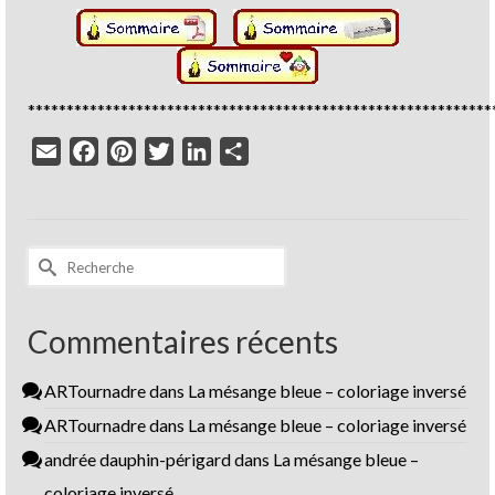
************************************************************
Email
Facebook
Pinterest
Twitter
LinkedIn
Partager
Rechercher :
Commentaires récents
ARTournadre
dans
La mésange bleue – coloriage inversé
ARTournadre
dans
La mésange bleue – coloriage inversé
andrée dauphin-périgard
dans
La mésange bleue –
coloriage inversé