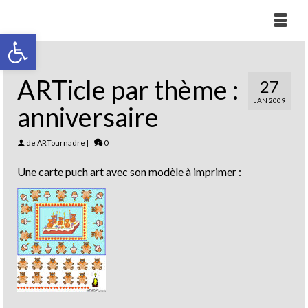
Ouvrir la barre d’outils
ARTicle par thème :
27
JAN 2009
anniversaire
de
ARTournadre
|
0
Une carte puch art avec son modèle à imprimer :