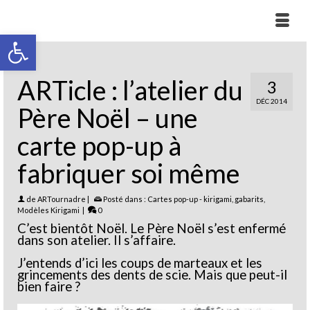
Ouvrir la barre d’outils
ARTicle : l’atelier du
3
DÉC 2014
Père Noël – une
carte pop-up à
fabriquer soi même
de
ARTournadre
|
Posté dans :
Cartes pop-up - kirigami
,
gabarits
,
Modèles Kirigami
|
0
C’est bientôt Noël. Le Père Noël s’est enfermé
dans son atelier. Il s’affaire.
J’entends d’ici les coups de marteaux et les
grincements des dents de scie. Mais que peut-il
bien faire ?