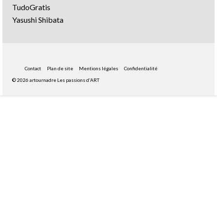
TudoGratis
Yasushi Shibata
Contact
Plan de site
Mentions légales
Confidentialité
© 2026 artournadre Les passions d'ART