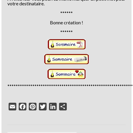
votre destinataire.
******
Bonne création !
******
************************************************************
Email
Facebook
Pinterest
Twitter
LinkedIn
Partager