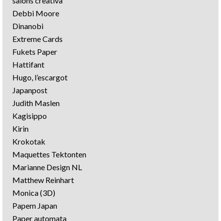
salons creativa
Debbi Moore
Dinanobi
Extreme Cards
Fukets Paper
Hattifant
Hugo, l’escargot
Japanpost
Judith Maslen
Kagisippo
Kirin
Krokotak
Maquettes Tektonten
Marianne Design NL
Matthew Reinhart
Monica (3D)
Papem Japan
Paper automata