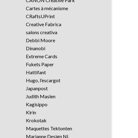
CANON Creative Park
Cartes à mécanisme
CRaftsUPrint
Creative Fabrica
salons creativa
Debbi Moore
Dinanobi
Extreme Cards
Fukets Paper
Hattifant
Hugo, l’escargot
Japanpost
Judith Maslen
Kagisippo
Kirin
Krokotak
Maquettes Tektonten
Marianne Design NL