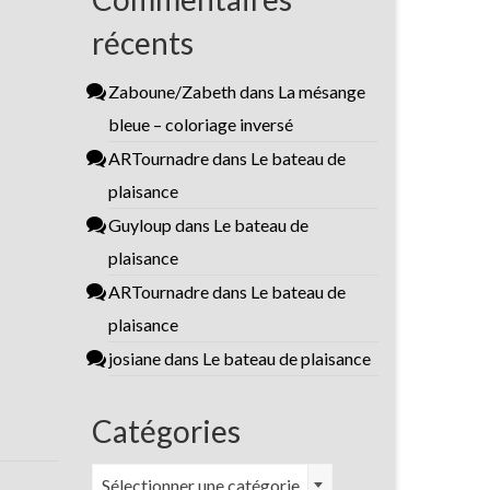
récents
Zaboune/Zabeth
dans
La mésange
bleue – coloriage inversé
ARTournadre
dans
Le bateau de
plaisance
Guyloup
dans
Le bateau de
plaisance
ARTournadre
dans
Le bateau de
plaisance
josiane
dans
Le bateau de plaisance
Catégories
Catégories
Sélectionner une catégorie