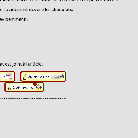
aviez avidement dévoré les chocolats…
e évidemment !
est joint à l’article.
*******************************