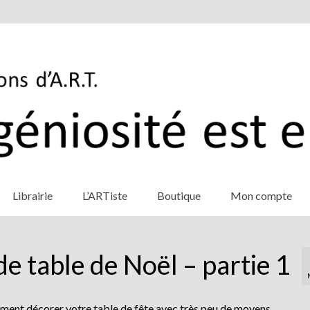
Librairie
L’ARTiste
Boutique
Mon compte
de table de Noël – partie 1
ent décorer votre table de fête avec très peu de moyens …