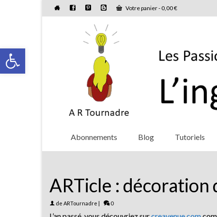
Votre panier
-
0,00
€
Ouvrir la barre d’outils
Abonnements
Blog
Tutoriels
ARTicle : décoration 
de
ARTournadre
|
0
L’an passé, vous découvriez sur
creavenue.com
comm