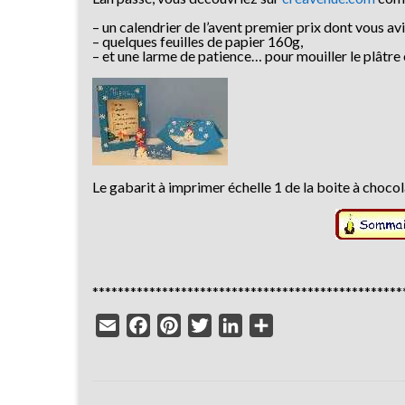
– un calendrier de l’avent premier prix dont vous 
– quelques feuilles de papier 160g,
– et une larme de patience… pour mouiller le plâtr
Le gabarit à imprimer échelle 1 de la boite à chocolat 
*************************************************
Email
Facebook
Pinterest
Twitter
LinkedIn
Partager